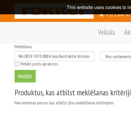
Konsultācijas p
This website uses cookies to i
+371 6479
Veikals
Ak
Meklēšana:
Meklēt preču aprakstos
Produktus, kas atbilst meklēšanas kritērij
Nav nevienas preces, kas atbilst jūsu meklēšanas kritērijiem.