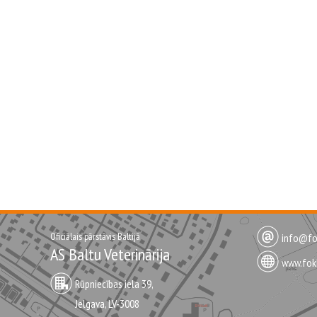
Oficiālais pārstāvis Baltijā
info@fok
AS Baltu Veterinārija
www.fokk
Rūpniecības iela 39,
Jelgava, LV-3008