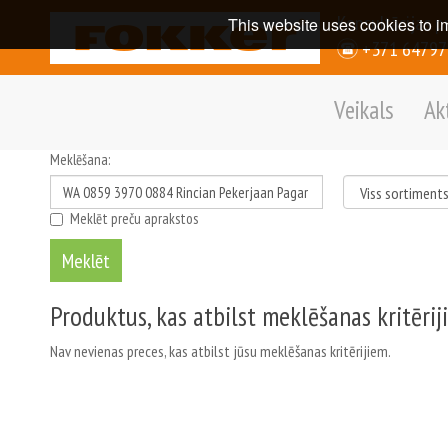
Konsultācijas p
This website uses cookies to i
+371 6479
Veikals
Ak
Meklēšana:
Meklēt preču aprakstos
Produktus, kas atbilst meklēšanas kritērij
Nav nevienas preces, kas atbilst jūsu meklēšanas kritērijiem.