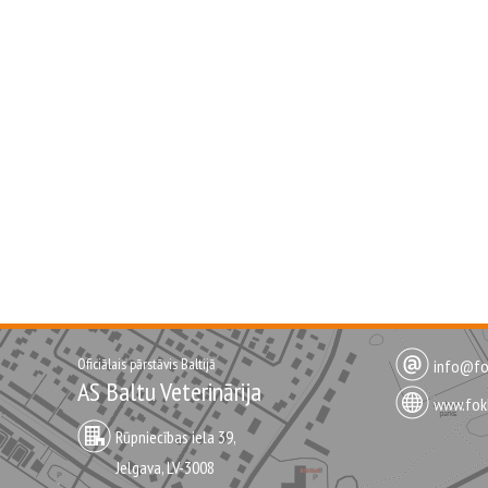
Oficiālais pārstāvis Baltijā
info@fok
AS Baltu Veterinārija
www.fokk
Rūpniecības iela 39,
Jelgava, LV-3008