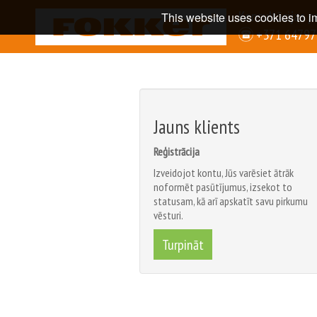
Konsultācijas p
This website uses cookies to i
+371 6479
Jauns klients
Reģistrācija
Izveidojot kontu, Jūs varēsiet ātrāk
noformēt pasūtījumus, izsekot to
statusam, kā arī apskatīt savu pirkumu
vēsturi.
Turpināt