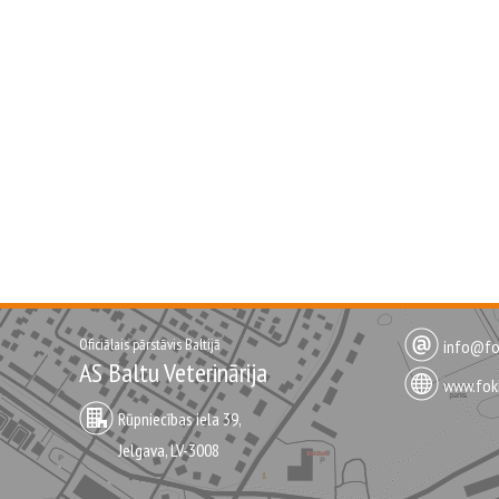
Oficiālais pārstāvis Baltijā
info@fok
AS Baltu Veterinārija
www.fokk
Rūpniecības iela 39,
Jelgava, LV-3008