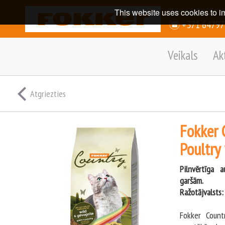
Konsultācijas p
This website uses cookies to i
+371 6479
Veikals
Ak
Atgriezties
Fokker 
Poultry
Pilnvērtīga 
garšām.
Ražotājvalsts:
Fokker Coun