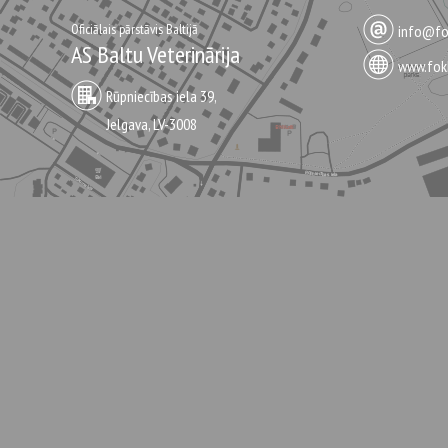
Oficiālais pārstāvis Baltijā
info@fok
AS Baltu Veterinārija
www.fokk
Rūpniecības iela 39,
Jelgava, LV-3008
Ielikt grozā