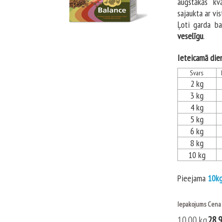
augstākās kv
sajaukta ar vis
Ļoti garda ba
veselīgu
.
Ieteicamā dien
Svars
2 kg
3 kg
4 kg
5 kg
6 kg
8 kg
10 kg
Pieejama
10k
Iepakojums
Cena
10.00 kg
28.